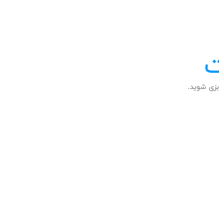
ت
زی شوید.